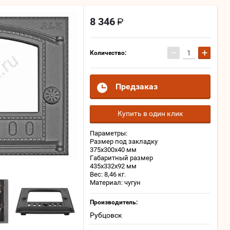
8 346
−
+
Количество:
Предзаказ
Купить в один клик
Параметры:
Размер под закладку
375х300х40 мм
Габаритный размер
435х332х92 мм
Вес: 8,46 кг.
Материал: чугун
Производитель:
Рубцовск