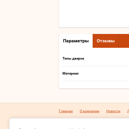
Параметры
Отзывы
Типы дверок
Материал
Главная
О компании
Новости
Телефон:
+7 (8142) 33-15-14
+7 911 437-76
Будни с 10-00 до 19-00