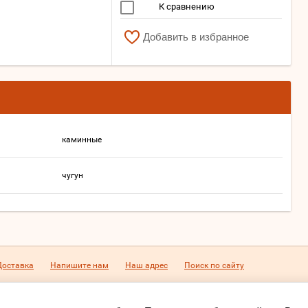
К сравнению
Добавить в избранное
каминные
чугун
Доставка
Напишите нам
Наш адрес
Поиск по сайту
-97
Адрес:
Россия, г.Петрозаводск, ул.Чернышевского, 12/ ул. Свирская
Е-mail:
info@pechiptz.ru